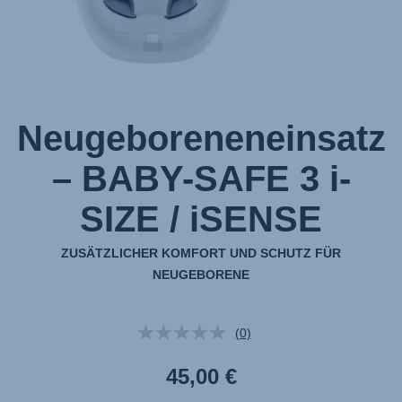
von
1
Neugeboreneneinsatz
– BABY-SAFE 3 i-
SIZE / iSENSE
ZUSÄTZLICHER KOMFORT UND SCHUTZ FÜR
NEUGEBORENE
(0)
Kein
Beurteilungswert.
Link
45,00 €
auf
derselben