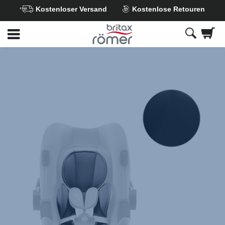
Kostenloser Versand
Kostenlose Retouren
Zum
Hauptinhalt
springen
Britax
Neugeboreneneinsatz
–
BABY-
SAFE
3
i-
SIZE
/
iSENSE
Space
Black,
1