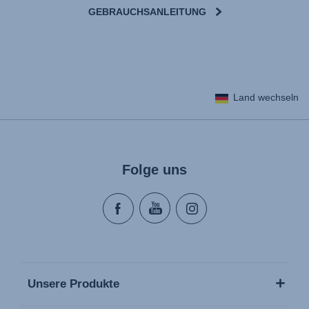
GEBRAUCHSANLEITUNG
User Instructions (English)
Land wechseln
Gebrauchsanleitung (Deutsch)
Mode d'emploi (Français)
Instrucciones del usuario (Español)
Manual de instruções (Português)
Folge uns
Istruzioni per l’uso (Italiano)
Инструкция пользователя (Русский язык)
Instrukcja użytkownika (Język polski)
Návod na použitie (Slovenský jazyk)
Инструкция за ползване (Български език)
Upute za uporabu (Hrvatski jezik)
Unsere Produkte
Pokyny k použití (Čeština)