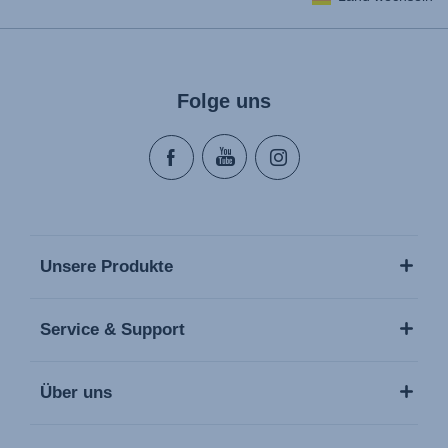
Mode d'emploi (Français)
Instrucciones del usuario (Español)
Manual de instruções (Português)
Folge uns
Istruzioni per l’uso (Italiano)
Инструкция пользователя (Русский язык)
Instrukcja użytkownika (Język polski)
Návod na použitie (Slovenský jazyk)
Инструкция за ползване (Български език)
Upute za uporabu (Hrvatski jezik)
Unsere Produkte
Pokyny k použití (Čeština)
Brugerinstruktioner (Dansk)
Service & Support
Gebruiksinstructies (Nederlands)
Kasutusjuhend (Eesti keel)
Über uns
Käyttöohjeet (Suomi)
Οδηγίες χρήσης (Ελληνική γλώσσα)