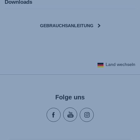
Downloads
GEBRAUCHSANLEITUNG
User Instructions (English)
Land wechseln
Gebrauchsanleitung (Deutsch)
Mode d'emploi (Français)
Instrucciones del usuario (Español)
Manual de instruções (Português)
Folge uns
Istruzioni per l’uso (Italiano)
Инструкция пользователя (Русский язык)
Instrukcja użytkownika (Język polski)
Návod na použitie (Slovenský jazyk)
Инструкция за ползване (Български език)