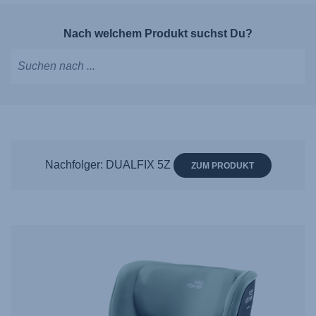
Nach welchem Produkt suchst Du?
Tippen,
um
Vorschläge
zu
erhalten;
Nachfolger: DUALFIX 5Z
ZUM PRODUKT
mit
den
Pfeiltasten
navigieren;
mit
Enter
auswählen.