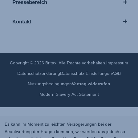
Pressebereich
עברית) מדריך למשתמש)
Használati útmutató (Magyar nyelv)
Kontakt
Lietošanas instrukcija (Latviešu valoda)
Naudojimo instrukcija (Lietuvių kalba)
Monteringsanvisning (Norsk)
Instrucţiuni de utilizare (Limba română)
Uputstvo za korišcenje (Srpski)
Copyright © 2026 Britax. Alle Rechte vorbehalten.
Impressum
Navodila za uporabo (Slovenščina)
Datenschutzerklärung
Datenschutz Einstellungen
AGB
Bruksanvisning (Svenska)
Nutzungsbedingungen
Vertrag widerrufen
Kullanım talimatı (Türkçe)
Modern Slavery Act Statement
Es kann im Moment zu leichten Verzögerungen bei der
Beantwortung der Fragen kommen, wir werden uns jedoch so