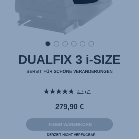
DUALFIX 3 i-SIZE
BEREIT FÜR SCHÖNE VERÄNDERUNGEN
4.7
(7)
7
Bewertungen
lesen.
279,90 €
Link
auf
derselben
Seite.
IN DEN WARENKORB
DERZEIT NICHT VERFÜGBAR