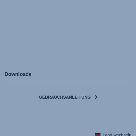
Downloads
GEBRAUCHSANLEITUNG
User Instructions (English)
Land wechseln
Gebrauchsanleitung (Deutsch)