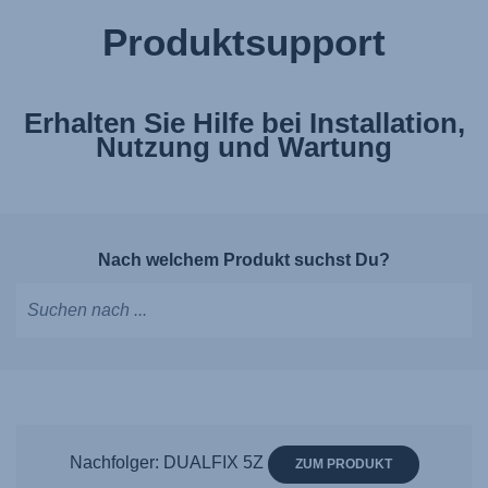
Produktsupport
Erhalten Sie Hilfe bei Installation,
Nutzung und Wartung
Nach welchem Produkt suchst Du?
Tippen,
um
Vorschläge
zu
erhalten;
Nachfolger: DUALFIX 5Z
ZUM PRODUKT
mit