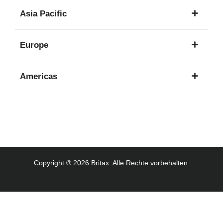
1
Asia Pacific
Sprache
8
Europe
Sprachen
16
Americas
Sprachen
3
Sprachen
Copyright ® 2026 Britax. Alle Rechte vorbehalten.