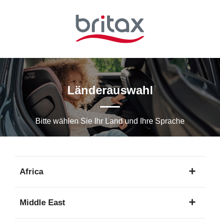
Zum
Hauptinhalt
springen
Länderauswahl
Bitte wählen Sie Ihr Land und Ihre Sprache
Africa
1
Middle East
Sprache