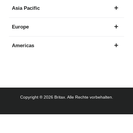
1
Asia Pacific
Sprache
8
Europe
Sprachen
16
Americas
Sprachen
3
Sprachen
Copyright ® 2026 Britax. Alle Rechte vorbehalten.