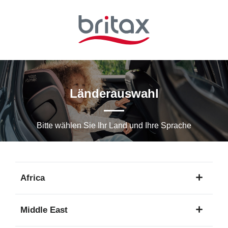
Zum
Hauptinhalt
springen
Länderauswahl
Bitte wählen Sie Ihr Land und Ihre Sprache
Africa
1
Middle East
Sprache