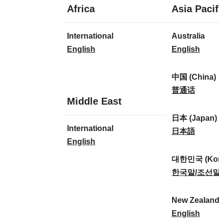
1
Africa
Asia Pacif
Sprache
1
8
International
Australia
Sprache
Sprachen
I
A
English
English
n
u
t
s
中国 (China)
e
t
中
普通话
1
Middle East
r
r
国
Sprache
n
a
(
日本 (Japan)
1
International
a
l
C
日
日本語
Sprache
I
English
t
i
h
本
n
i
a
i
(
대한민국 (Kor
t
o
:
n
J
대
한국말/조선
e
n
a
a
한
r
a
)
p
민
New Zealan
n
l
:
a
국
N
English