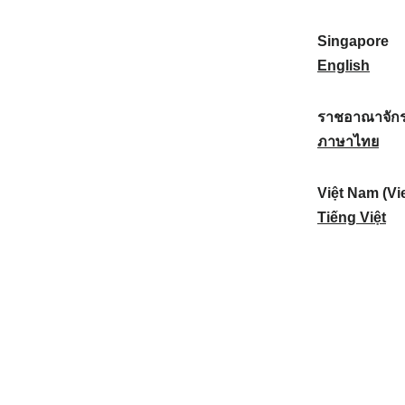
a
:
n
(
e
t
)
K
w
Singapore
i
:
o
Z
S
English
o
r
e
i
n
e
a
n
ราชอาณาจักร
a
a
l
g
ร
ภาษาไทย
l
)
a
a
า
:
:
n
p
ช
Việt Nam (Vi
d
o
อ
V
Tiếng Việt
:
r
า
i
e
ณ
ệ
:
า
t
จั
N
ก
a
ร
m
ไ
(