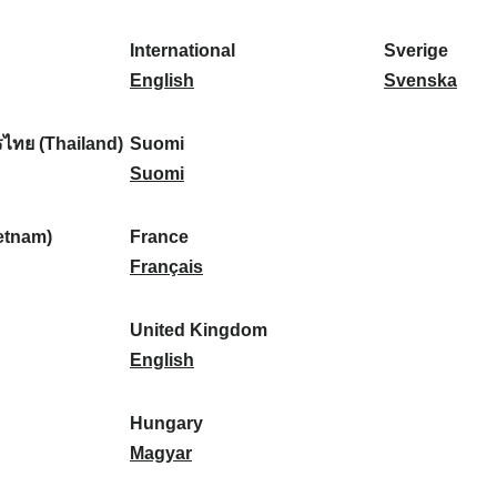
l
l
a
s
k
o
i
a
r
p
a
r
International
Sverige
k
n
k
a
I
:
t
S
English
Svenska
a
d
:
ñ
n
u
v
:
:
a
t
g
e
ไทย (Thailand)
Suomi
:
e
S
a
r
Suomi
r
u
l
i
n
o
:
g
etnam)
France
a
m
F
e
Français
t
i
r
:
i
:
a
United Kingdom
o
n
U
English
n
c
n
a
e
i
Hungary
l
:
t
H
Magyar
:
e
u