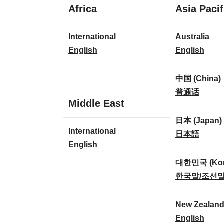
1
Africa
Asia Pacif
Sprache
1
8
International
Australia
Sprache
Sprachen
I
A
English
English
n
u
t
s
中国 (China)
e
t
中
普通话
1
Middle East
r
r
国
Sprache
n
a
(
日本 (Japan)
1
International
a
l
C
日
日本語
Sprache
I
English
t
i
h
本
n
i
a
i
(
대한민국 (Kor
t
o
:
n
J
대
한국말/조선
e
n
a
a
한
r
a
)
p
민
New Zealan
n
l
:
a
국
N
English