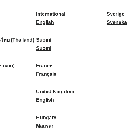
l
l
a
s
k
o
i
a
r
p
a
r
International
Sverige
k
n
k
a
I
:
t
S
English
Svenska
a
d
:
ñ
n
u
v
:
:
a
t
g
e
ไทย (Thailand)
Suomi
:
e
S
a
r
Suomi
r
u
l
i
n
o
:
g
etnam)
France
a
m
F
e
Français
t
i
r
:
i
:
a
United Kingdom
o
n
U
English
n
c
n
a
e
i
Hungary
l
:
t
H
Magyar
:
e
u