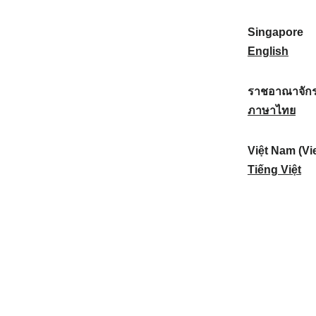
a
:
n
(
e
t
)
K
w
Singapore
i
:
o
Z
S
English
o
r
e
i
n
e
a
n
ราชอาณาจักร
a
a
l
g
ร
ภาษาไทย
l
)
a
a
า
:
:
n
p
ช
Việt Nam (Vi
d
o
อ
V
Tiếng Việt
:
r
า
i
e
ณ
ệ
:
า
t
จั
N
ก
a
ร
m
ไ
(