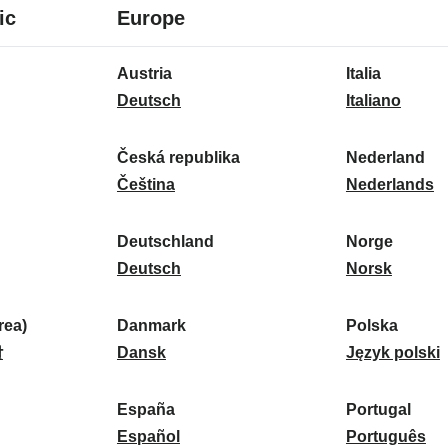
8
16
ic
Europe
Sprachen
Sprachen
16
Austria
Italia
Sprachen
A
I
Deutsch
Italiano
u
t
s
a
Česká republika
Nederland
t
Č
l
N
Čeština
Nederlands
r
e
i
e
i
s
a
d
Deutschland
Norge
a
k
D
:
e
N
Deutsch
Norsk
:
á
e
r
o
r
u
l
r
ea)
Danmark
Polska
e
t
D
a
g
P
말
Dansk
Język polski
p
s
a
n
e
o
u
c
n
d
:
l
d
España
Portugal
b
h
m
E
:
s
P
Español
Português