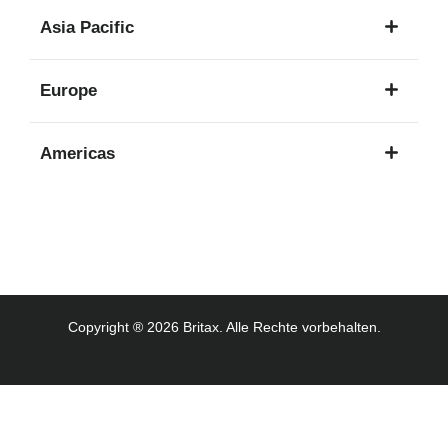
1
Asia Pacific
Sprache
8
Europe
Sprachen
16
Americas
Sprachen
3
Sprachen
Copyright ® 2026 Britax. Alle Rechte vorbehalten.