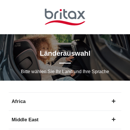
Zum
Hauptinhalt
springen
Länderauswahl
Bitte wählen Sie Ihr Land und Ihre Sprache
Africa
1
Middle East
Sprache