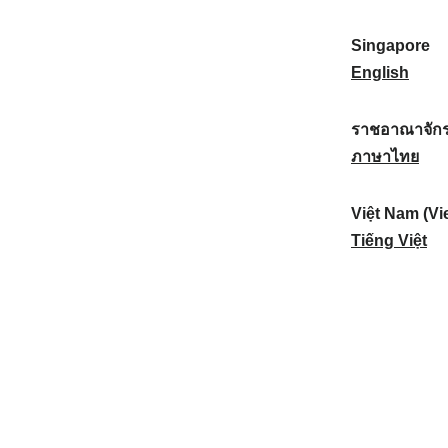
a
:
n
(
e
t
)
K
w
Singapore
i
:
o
Z
S
English
o
r
e
i
n
e
a
n
ราชอาณาจักร
a
a
l
g
ร
ภาษาไทย
l
)
a
a
า
:
:
n
p
ช
Việt Nam (Vi
d
o
อ
V
Tiếng Việt
:
r
า
i
e
ณ
ệ
:
า
t
จั
N
ก
a
ร
m
ไ
(