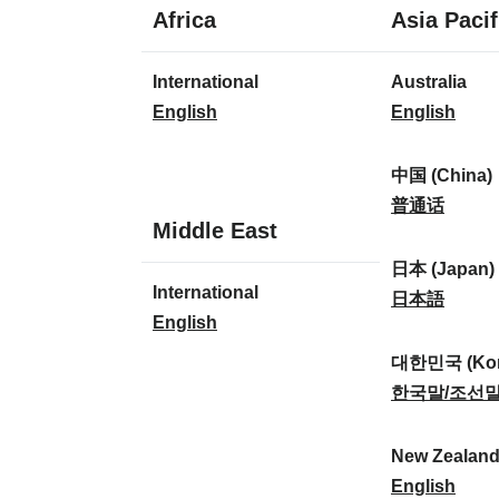
1
Africa
Asia Pacif
Sprache
1
8
International
Australia
Sprache
Sprachen
I
A
English
English
n
u
t
s
中国 (China)
e
t
中
普通话
1
Middle East
r
r
国
Sprache
n
a
(
日本 (Japan)
1
International
a
l
C
日
日本語
Sprache
I
English
t
i
h
本
n
i
a
i
(
대한민국 (Kor
t
o
:
n
J
대
한국말/조선
e
n
a
a
한
r
a
)
p
민
New Zealan
n
l
:
a
국
N
English