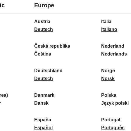
8
16
ic
Europe
Sprachen
Sprachen
16
Austria
Italia
Sprachen
A
I
Deutsch
Italiano
u
t
s
a
Česká republika
Nederland
t
Č
l
N
Čeština
Nederlands
r
e
i
e
i
s
a
d
Deutschland
Norge
a
k
D
:
e
N
Deutsch
Norsk
:
á
e
r
o
r
u
l
r
ea)
Danmark
Polska
e
t
D
a
g
P
말
Dansk
Język polski
p
s
a
n
e
o
u
c
n
d
:
l
d
España
Portugal
b
h
m
E
:
s
P
Español
Português