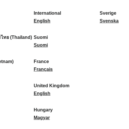
l
l
a
s
k
o
i
a
r
p
a
r
International
Sverige
k
n
k
a
I
:
t
S
English
Svenska
a
d
:
ñ
n
u
v
:
:
a
t
g
e
ไทย (Thailand)
Suomi
:
e
S
a
r
Suomi
r
u
l
i
n
o
:
g
etnam)
France
a
m
F
e
Français
t
i
r
:
i
:
a
United Kingdom
o
n
U
English
n
c
n
a
e
i
Hungary
l
:
t
H
Magyar
:
e
u