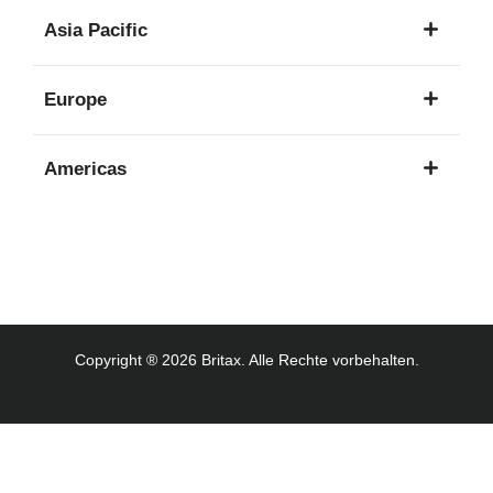
1
Asia Pacific
Sprache
8
Europe
Sprachen
16
Americas
Sprachen
3
Sprachen
Copyright ® 2026 Britax. Alle Rechte vorbehalten.