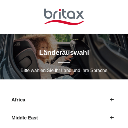
Zum
Hauptinhalt
springen
Länderauswahl
Bitte wählen Sie Ihr Land und Ihre Sprache
Africa
1
Middle East
Sprache