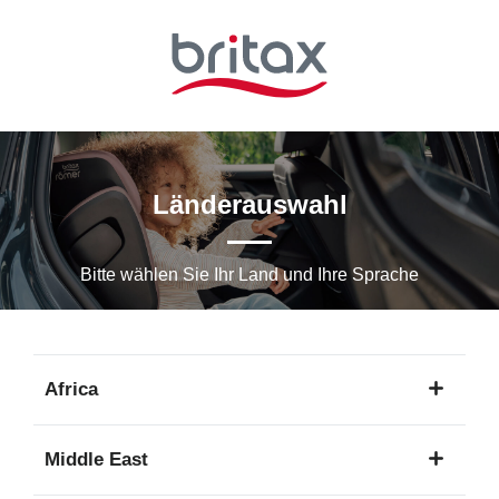
Zum
Hauptinhalt
springen
Länderauswahl
Bitte wählen Sie Ihr Land und Ihre Sprache
Africa
1
Middle East
Sprache