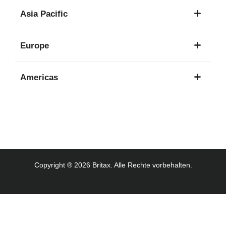
1
Asia Pacific
Sprache
8
Europe
Sprachen
16
Americas
Sprachen
3
Sprachen
Copyright ® 2026 Britax. Alle Rechte vorbehalten.