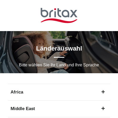
Zum
Hauptinhalt
springen
Länderauswahl
Bitte wählen Sie Ihr Land und Ihre Sprache
Africa
1
Middle East
Sprache