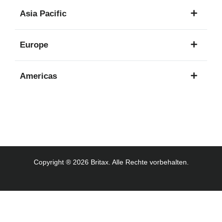
1
Asia Pacific
Sprache
8
Europe
Sprachen
16
Americas
Sprachen
3
Sprachen
Copyright ® 2026 Britax. Alle Rechte vorbehalten.