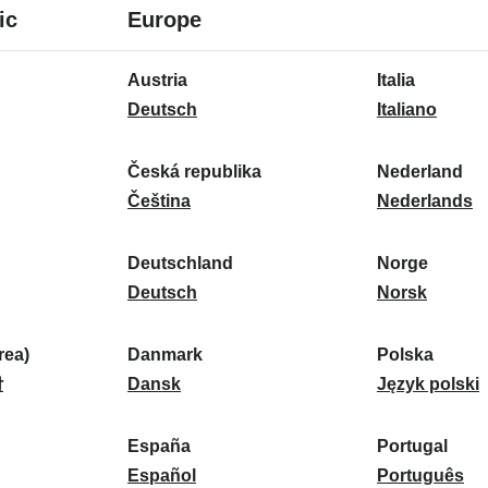
8
16
ic
Europe
Sprachen
Sprachen
16
Austria
Italia
Sprachen
A
I
Deutsch
Italiano
u
t
s
a
Česká republika
Nederland
t
Č
l
N
Čeština
Nederlands
r
e
i
e
i
s
a
d
Deutschland
Norge
a
k
D
:
e
N
Deutsch
Norsk
:
á
e
r
o
r
u
l
r
ea)
Danmark
Polska
e
t
D
a
g
P
말
Dansk
Język polski
p
s
a
n
e
o
u
c
n
d
:
l
d
España
Portugal
b
h
m
E
:
s
P
Español
Português