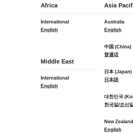
1
Africa
Asia Pacif
Sprache
1
8
International
Australia
Sprache
Sprachen
I
A
English
English
n
u
t
s
中国 (China)
e
t
中
普通话
1
Middle East
r
r
国
Sprache
n
a
(
日本 (Japan)
1
International
a
l
C
日
日本語
Sprache
I
English
t
i
h
本
n
i
a
i
(
대한민국 (Kor
t
o
:
n
J
대
한국말/조선
e
n
a
a
한
r
a
)
p
민
New Zealan
n
l
:
a
국
N
English