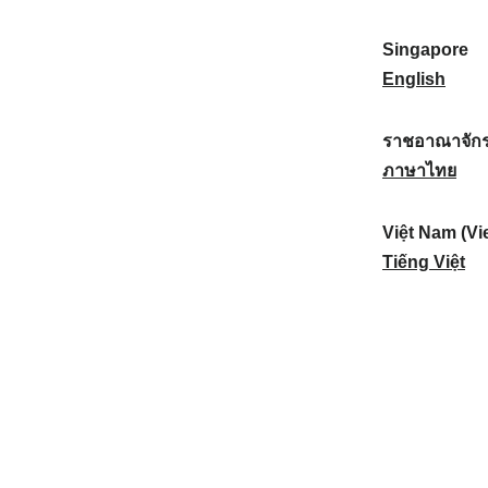
a
:
n
(
e
t
)
K
w
Singapore
i
:
o
Z
S
English
o
r
e
i
n
e
a
n
ราชอาณาจักร
a
a
l
g
ร
ภาษาไทย
l
)
a
a
า
:
:
n
p
ช
Việt Nam (Vi
d
o
อ
V
Tiếng Việt
:
r
า
i
e
ณ
ệ
:
า
t
จั
N
ก
a
ร
m
ไ
(