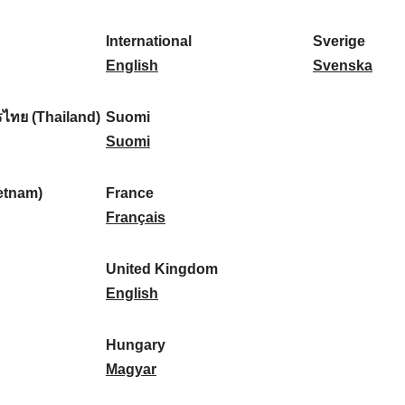
l
l
a
s
k
o
i
a
r
p
a
r
International
Sverige
k
n
k
a
I
:
t
S
English
Svenska
a
d
:
ñ
n
u
v
:
:
a
t
g
e
ไทย (Thailand)
Suomi
:
e
S
a
r
Suomi
r
u
l
i
n
o
:
g
etnam)
France
a
m
F
e
Français
t
i
r
:
i
:
a
United Kingdom
o
n
U
English
n
c
n
a
e
i
Hungary
l
:
t
H
Magyar
:
e
u