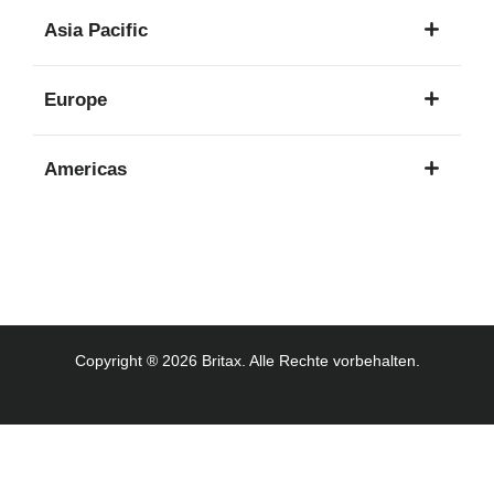
1
Asia Pacific
Sprache
8
Europe
Sprachen
16
Americas
Sprachen
3
Sprachen
Copyright ® 2026 Britax. Alle Rechte vorbehalten.