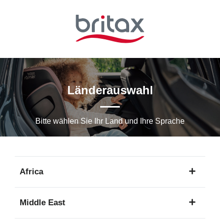
Zum
Hauptinhalt
springen
Länderauswahl
Bitte wählen Sie Ihr Land und Ihre Sprache
Africa
1
Middle East
Sprache