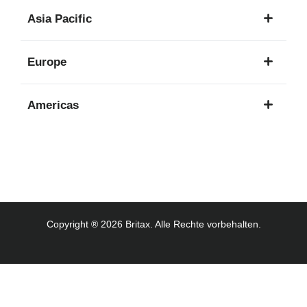
1
Asia Pacific
Sprache
8
Europe
Sprachen
16
Americas
Sprachen
3
Sprachen
Copyright ® 2026 Britax. Alle Rechte vorbehalten.