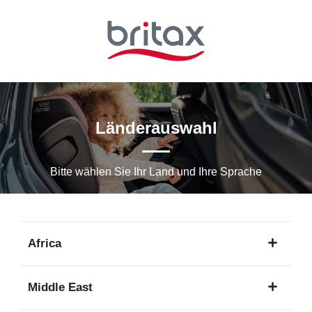
Zum
Hauptinhalt
springen
Länderauswahl
Bitte wählen Sie Ihr Land und Ihre Sprache
Africa
1
Middle East
Sprache