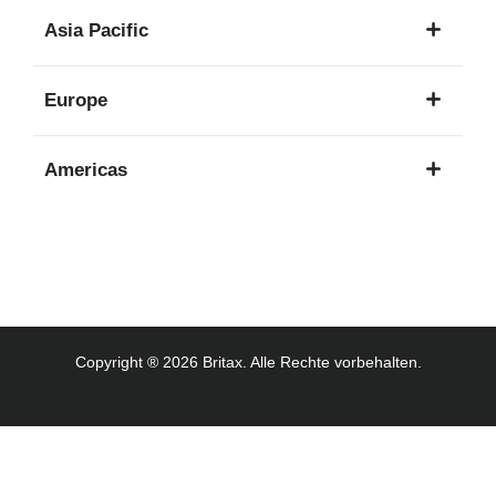
1
Asia Pacific
Sprache
8
Europe
Sprachen
16
Americas
Sprachen
3
Sprachen
Copyright ® 2026 Britax. Alle Rechte vorbehalten.