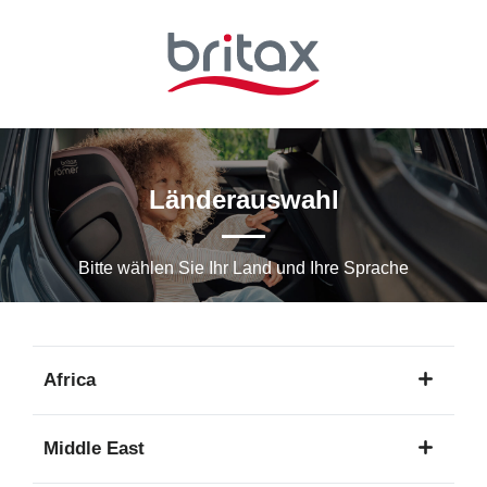
Zum
Hauptinhalt
springen
Länderauswahl
Bitte wählen Sie Ihr Land und Ihre Sprache
Africa
1
Middle East
Sprache