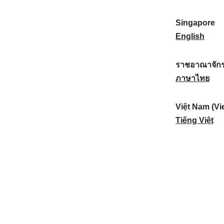
a
:
n
(
e
t
)
K
w
Singapore
i
:
o
Z
S
English
o
r
e
i
n
e
a
n
ราชอาณาจักร
a
a
l
g
ร
ภาษาไทย
l
)
a
a
า
:
:
n
p
ช
Việt Nam (Vi
d
o
อ
V
Tiếng Việt
:
r
า
i
e
ณ
ệ
:
า
t
จั
N
ก
a
ร
m
ไ
(