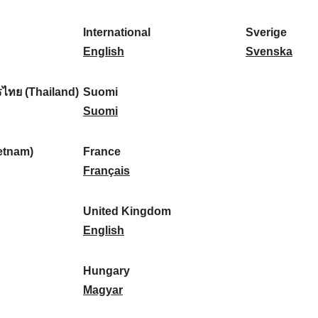
l
l
a
s
k
o
i
a
r
p
a
r
International
Sverige
k
n
k
a
I
:
t
S
English
Svenska
a
d
:
ñ
n
u
v
:
:
a
t
g
e
ไทย (Thailand)
Suomi
:
e
S
a
r
Suomi
r
u
l
i
n
o
:
g
etnam)
France
a
m
F
e
Français
t
i
r
:
i
:
a
United Kingdom
o
n
U
English
n
c
n
a
e
i
Hungary
l
:
t
H
Magyar
:
e
u