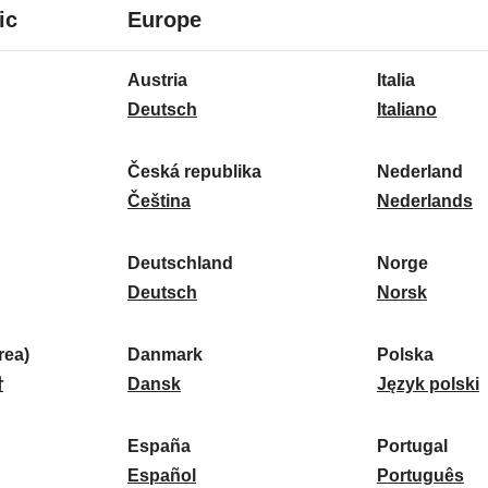
8
16
ic
Europe
Sprachen
Sprachen
16
Austria
Italia
Sprachen
A
I
Deutsch
Italiano
u
t
s
a
Česká republika
Nederland
t
Č
l
N
Čeština
Nederlands
r
e
i
e
i
s
a
d
Deutschland
Norge
a
k
D
:
e
N
Deutsch
Norsk
:
á
e
r
o
r
u
l
r
ea)
Danmark
Polska
e
t
D
a
g
P
말
Dansk
Język polski
p
s
a
n
e
o
u
c
n
d
:
l
d
España
Portugal
b
h
m
E
:
s
P
Español
Português