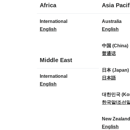
1
Africa
Asia Pacif
Sprache
1
8
International
Australia
Sprache
Sprachen
I
A
English
English
n
u
t
s
中国 (China)
e
t
中
普通话
1
Middle East
r
r
国
Sprache
n
a
(
日本 (Japan)
1
International
a
l
C
日
日本語
Sprache
I
English
t
i
h
本
n
i
a
i
(
대한민국 (Kor
t
o
:
n
J
대
한국말/조선
e
n
a
a
한
r
a
)
p
민
New Zealan
n
l
:
a
국
N
English