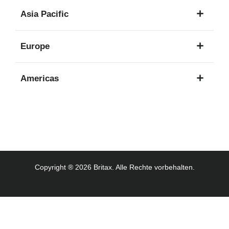
1
Asia Pacific
Sprache
8
Europe
Sprachen
16
Americas
Sprachen
3
Sprachen
Copyright ® 2026 Britax. Alle Rechte vorbehalten.