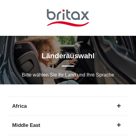
Zum
Hauptinhalt
springen
Länderauswahl
Bitte wählen Sie Ihr Land und Ihre Sprache
Africa
1
Middle East
Sprache