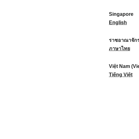
a
:
n
(
e
t
)
K
w
Singapore
i
:
o
Z
S
English
o
r
e
i
n
e
a
n
ราชอาณาจักร
a
a
l
g
ร
ภาษาไทย
l
)
a
a
า
:
:
n
p
ช
Việt Nam (Vi
d
o
อ
V
Tiếng Việt
:
r
า
i
e
ณ
ệ
:
า
t
จั
N
ก
a
ร
m
ไ
(