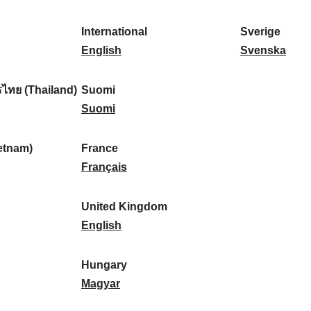
l
l
a
s
k
o
i
a
r
p
a
r
International
Sverige
k
n
k
a
I
:
t
S
English
Svenska
a
d
:
ñ
n
u
v
:
:
a
t
g
e
ไทย (Thailand)
Suomi
:
e
S
a
r
Suomi
r
u
l
i
n
o
:
g
etnam)
France
a
m
F
e
Français
t
i
r
:
i
:
a
United Kingdom
o
n
U
English
n
c
n
a
e
i
Hungary
l
:
t
H
Magyar
:
e
u