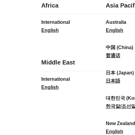
1
Africa
Asia Pacif
Sprache
1
8
International
Australia
Sprache
Sprachen
I
A
English
English
n
u
t
s
中国 (China)
e
t
中
普通话
1
Middle East
r
r
国
Sprache
n
a
(
日本 (Japan)
1
International
a
l
C
日
日本語
Sprache
I
English
t
i
h
本
n
i
a
i
(
대한민국 (Kor
t
o
:
n
J
대
한국말/조선
e
n
a
a
한
r
a
)
p
민
New Zealan
n
l
:
a
국
N
English