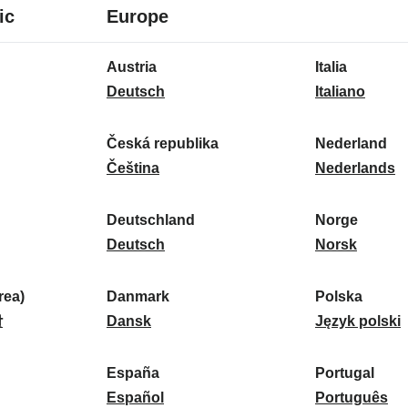
8
16
ic
Europe
Sprachen
Sprachen
16
Austria
Italia
Sprachen
A
I
Deutsch
Italiano
u
t
s
a
Česká republika
Nederland
t
Č
l
N
Čeština
Nederlands
r
e
i
e
i
s
a
d
Deutschland
Norge
a
k
D
:
e
N
Deutsch
Norsk
:
á
e
r
o
r
u
l
r
ea)
Danmark
Polska
e
t
D
a
g
P
말
Dansk
Język polski
p
s
a
n
e
o
u
c
n
d
:
l
d
España
Portugal
b
h
m
E
:
s
P
Español
Português