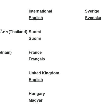
l
l
a
s
k
o
i
a
r
p
a
r
International
Sverige
k
n
k
a
I
:
t
S
English
Svenska
a
d
:
ñ
n
u
v
:
:
a
t
g
e
ไทย (Thailand)
Suomi
:
e
S
a
r
Suomi
r
u
l
i
n
o
:
g
etnam)
France
a
m
F
e
Français
t
i
r
:
i
:
a
United Kingdom
o
n
U
English
n
c
n
a
e
i
Hungary
l
:
t
H
Magyar
:
e
u