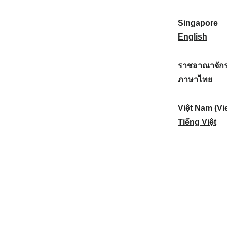
a
:
n
(
e
t
)
K
w
Singapore
i
:
o
Z
S
English
o
r
e
i
n
e
a
n
ราชอาณาจักร
a
a
l
g
ร
ภาษาไทย
l
)
a
a
า
:
:
n
p
ช
Việt Nam (Vi
d
o
อ
V
Tiếng Việt
:
r
า
i
e
ณ
ệ
:
า
t
จั
N
ก
a
ร
m
ไ
(