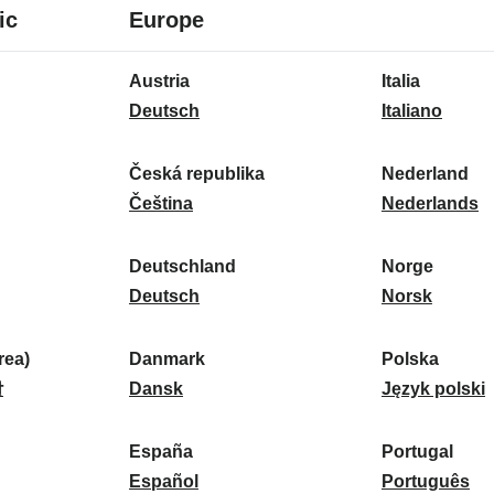
8
16
ic
Europe
Sprachen
Sprachen
16
Austria
Italia
Sprachen
A
I
Deutsch
Italiano
u
t
s
a
Česká republika
Nederland
t
Č
l
N
Čeština
Nederlands
r
e
i
e
i
s
a
d
Deutschland
Norge
a
k
D
:
e
N
Deutsch
Norsk
:
á
e
r
o
r
u
l
r
ea)
Danmark
Polska
e
t
D
a
g
P
말
Dansk
Język polski
p
s
a
n
e
o
u
c
n
d
:
l
d
España
Portugal
b
h
m
E
:
s
P
Español
Português