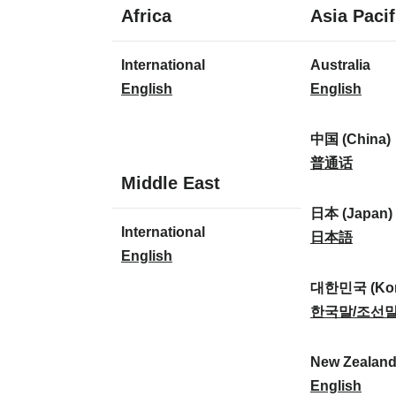
1
Africa
Asia Pacif
Sprache
1
8
International
Australia
Sprache
Sprachen
I
A
English
English
n
u
t
s
中国 (China)
e
t
中
普通话
1
Middle East
r
r
国
Sprache
n
a
(
日本 (Japan)
1
International
a
l
C
日
日本語
Sprache
I
English
t
i
h
本
n
i
a
i
(
대한민국 (Kor
t
o
:
n
J
대
한국말/조선
e
n
a
a
한
r
a
)
p
민
New Zealan
n
l
:
a
국
N
English