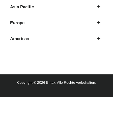
1
Asia Pacific
Sprache
8
Europe
Sprachen
16
Americas
Sprachen
3
Sprachen
Copyright ® 2026 Britax. Alle Rechte vorbehalten.