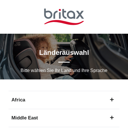
Zum
Hauptinhalt
springen
Länderauswahl
Bitte wählen Sie Ihr Land und Ihre Sprache
Africa
1
Middle East
Sprache