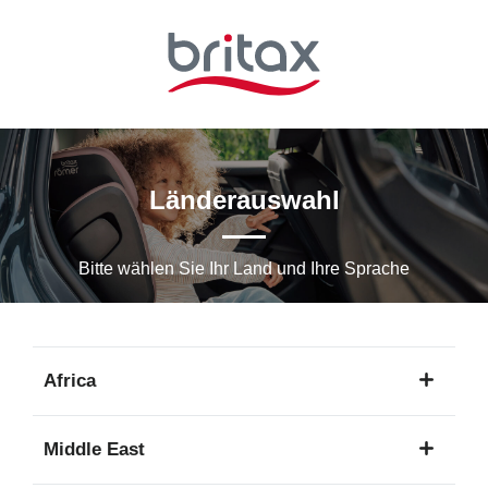
Zum
Hauptinhalt
springen
Länderauswahl
Bitte wählen Sie Ihr Land und Ihre Sprache
Africa
1
Middle East
Sprache