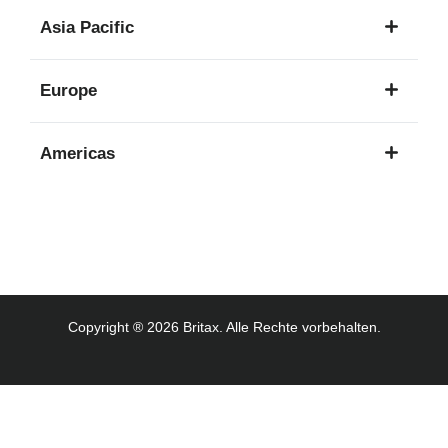
1
Asia Pacific
Sprache
8
Europe
Sprachen
16
Americas
Sprachen
3
Sprachen
Copyright ® 2026 Britax. Alle Rechte vorbehalten.