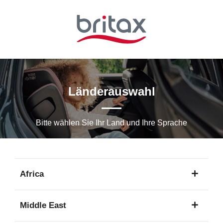
Zum
Hauptinhalt
springen
Länderauswahl
Bitte wählen Sie Ihr Land und Ihre Sprache
Africa
1
Middle East
Sprache