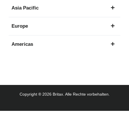
1
Asia Pacific
Sprache
8
Europe
Sprachen
16
Americas
Sprachen
3
Sprachen
Copyright ® 2026 Britax. Alle Rechte vorbehalten.