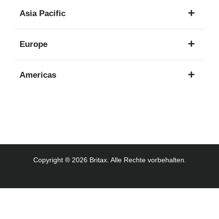
1
Asia Pacific
Sprache
8
Europe
Sprachen
16
Americas
Sprachen
3
Sprachen
Copyright ® 2026 Britax. Alle Rechte vorbehalten.