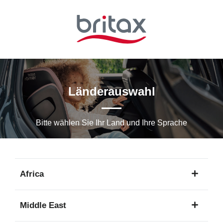
Zum
Hauptinhalt
springen
Länderauswahl
Bitte wählen Sie Ihr Land und Ihre Sprache
Africa
1
Middle East
Sprache