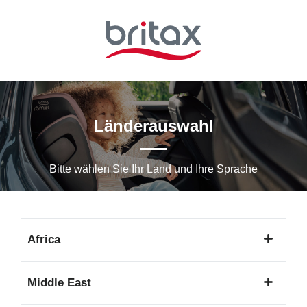
Zum
Hauptinhalt
springen
Länderauswahl
Bitte wählen Sie Ihr Land und Ihre Sprache
Africa
1
Middle East
Sprache