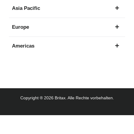
1
Asia Pacific
Sprache
8
Europe
Sprachen
16
Americas
Sprachen
3
Sprachen
Copyright ® 2026 Britax. Alle Rechte vorbehalten.