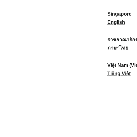
a
:
n
(
e
t
)
K
w
Singapore
i
:
o
Z
S
English
o
r
e
i
n
e
a
n
ราชอาณาจักร
a
a
l
g
ร
ภาษาไทย
l
)
a
a
า
:
:
n
p
ช
Việt Nam (Vi
d
o
อ
V
Tiếng Việt
:
r
า
i
e
ณ
ệ
:
า
t
จั
N
ก
a
ร
m
ไ
(