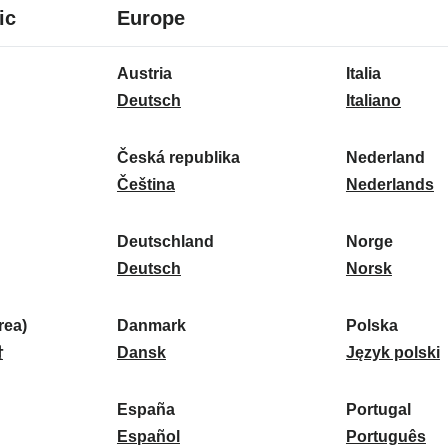
8
16
ic
Europe
Sprachen
Sprachen
16
Austria
Italia
Sprachen
A
I
Deutsch
Italiano
u
t
s
a
Česká republika
Nederland
t
Č
l
N
Čeština
Nederlands
r
e
i
e
i
s
a
d
Deutschland
Norge
a
k
D
:
e
N
Deutsch
Norsk
:
á
e
r
o
r
u
l
r
ea)
Danmark
Polska
e
t
D
a
g
P
말
Dansk
Język polski
p
s
a
n
e
o
u
c
n
d
:
l
d
España
Portugal
b
h
m
E
:
s
P
Español
Português