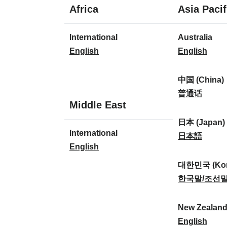
1
Africa
Asia Pacif
Sprache
1
8
International
Australia
Sprache
Sprachen
I
A
English
English
n
u
t
s
中国 (China)
e
t
中
普通话
1
Middle East
r
r
国
Sprache
n
a
(
日本 (Japan)
1
International
a
l
C
日
日本語
Sprache
I
English
t
i
h
本
n
i
a
i
(
대한민국 (Kor
t
o
:
n
J
대
한국말/조선
e
n
a
a
한
r
a
)
p
민
New Zealan
n
l
:
a
국
N
English