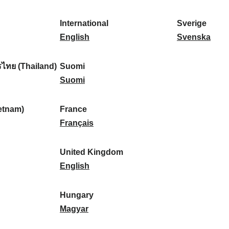
l
l
a
s
k
o
i
a
r
p
a
r
International
Sverige
k
n
k
a
I
:
t
S
English
Svenska
a
d
:
ñ
n
u
v
:
:
a
t
g
e
ไทย (Thailand)
Suomi
:
e
S
a
r
Suomi
r
u
l
i
n
o
:
g
etnam)
France
a
m
F
e
Français
t
i
r
:
i
:
a
United Kingdom
o
n
U
English
n
c
n
a
e
i
Hungary
l
:
t
H
Magyar
:
e
u