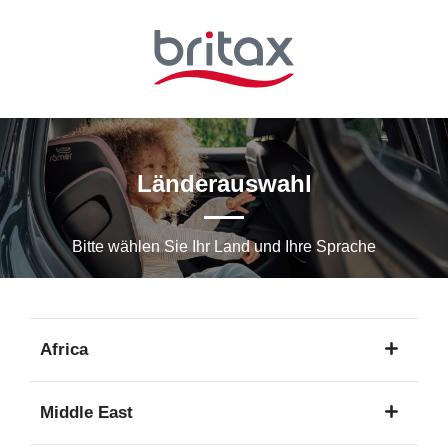
Zum
Hauptinhalt
springen
Länderauswahl
Bitte wählen Sie Ihr Land und Ihre Sprache
Africa
1
Middle East
Sprache