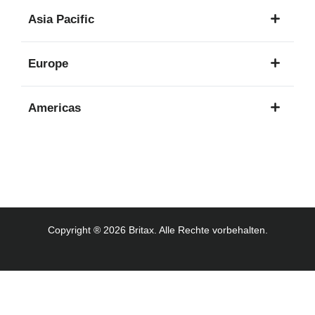
1
Asia Pacific
Sprache
8
Europe
Sprachen
16
Americas
Sprachen
3
Sprachen
Copyright ® 2026 Britax. Alle Rechte vorbehalten.