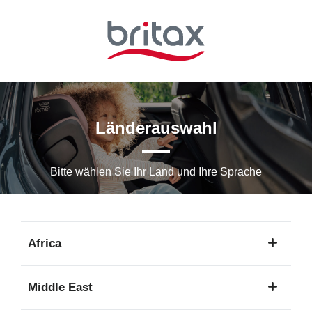
Zum
Hauptinhalt
springen
Länderauswahl
Bitte wählen Sie Ihr Land und Ihre Sprache
Africa
1
Middle East
Sprache