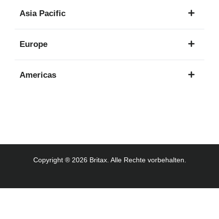
1
Asia Pacific
Sprache
8
Europe
Sprachen
16
Americas
Sprachen
3
Sprachen
Copyright ® 2026 Britax. Alle Rechte vorbehalten.